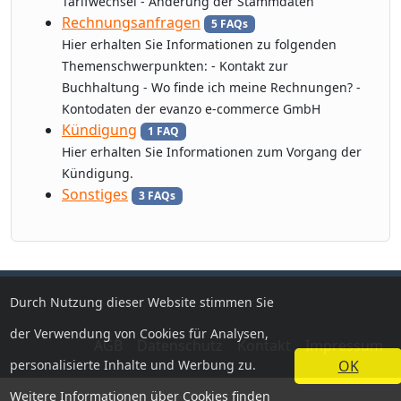
Tarifwechsel - Änderung der Stammdaten
Rechnungsanfragen
5 FAQs
Hier erhalten Sie Informationen zu folgenden
Themenschwerpunkten: - Kontakt zur
Buchhaltung - Wo finde ich meine Rechnungen? -
Kontodaten der evanzo e-commerce GmbH
Kündigung
1 FAQ
Hier erhalten Sie Informationen zum Vorgang der
Kündigung.
Sonstiges
3 FAQs
Durch Nutzung dieser Website stimmen Sie
der Verwendung von Cookies für Analysen,
AGB
Datenschutz
Kontakt
Impressum
personalisierte Inhalte und Werbung zu.
OK
Weitere Informationen über Cookies finden