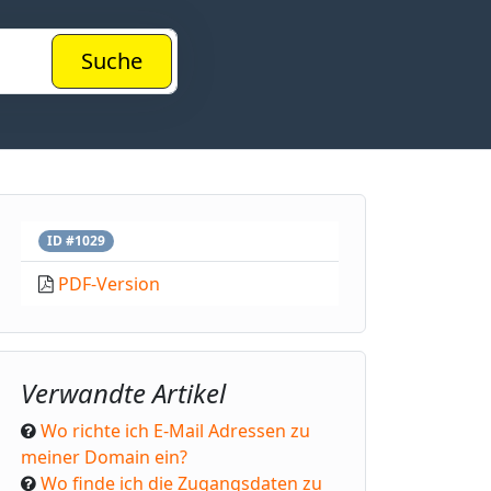
Suche
ID #1029
PDF-Version
Verwandte Artikel
Wo richte ich E-Mail Adressen zu
meiner Domain ein?
Wo finde ich die Zugangsdaten zu