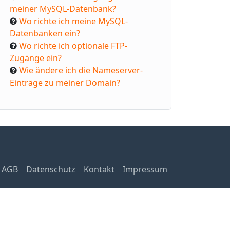
meiner MySQL-Datenbank?
Wo richte ich meine MySQL-
Datenbanken ein?
Wo richte ich optionale FTP-
Zugänge ein?
Wie ändere ich die Nameserver-
Einträge zu meiner Domain?
AGB
Datenschutz
Kontakt
Impressum